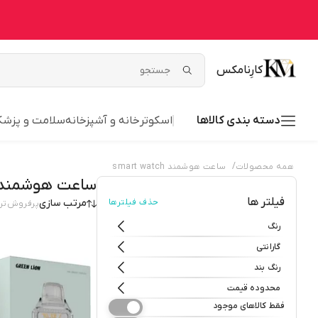
کارِنامکس
دسته بندی کالاها
اسکوتر
خانه و آشپزخانه
سلامت و پزشک
/
همه محصولات
ساعت هوشمند smart watch
ساعت هوشمند mart watch
فیلتر ها
حذف فیلترها
مرتب سازی
پرفروش‌تر
رنگ
گارانتی
رنگ بند
محدوده قیمت
فقط کالاهای موجود