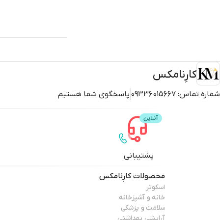
کارِنامکس
شماره تماس:
09336015667
پاسخگوی شما هستیم
پشتیبانی
محصولات
کارِنامکس
اسکوتر
خانه و آشپزخانه
سلامت و پزشکی
آرایشی بهداشتی