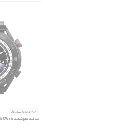
خرید با دیجی‌کالا
ساعت هوشمند Goaltage elegance Smart Watch SW05