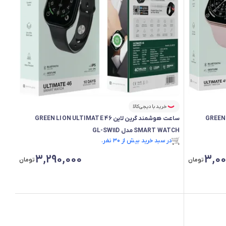
خرید با دیجی‌کالا
GREEN LION U
ساعت هوشمند گرین لاین GREEN LION ULTIMATE 46
SMART WATCH مدل GL-SW11D
فقط ۱ عدد در انبار موجود است.
در سبد خرید بیش از ۳۰ نفر.
فقط ۱ عدد در انبار موجود است.
3,290,000
3,00
تومان
تومان