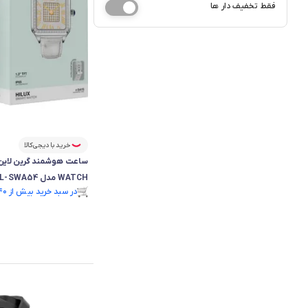
فقط تخفیف دار ها
خرید با دیجی‌کالا
WATCH مدل GL-SWA54
فقط ۲ عدد در انبار موجود است.
در سبد خرید بیش از ۴۰ نفر.
فقط ۲ عدد در انبار موجود است.