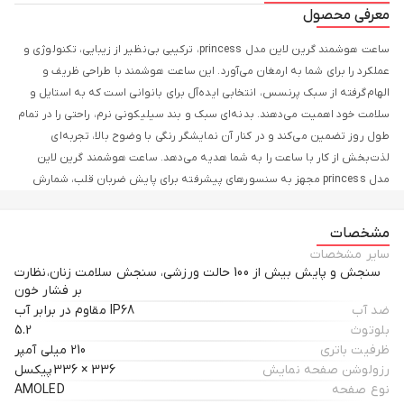
معرفی محصول
ساعت هوشمند گرین لاین مدل princess، ترکیبی بی‌نظیر از زیبایی، تکنولوژی و
عملکرد را برای شما به ارمغان می‌آورد. این ساعت هوشمند با طراحی ظریف و
الهام‌گرفته از سبک پرنسس، انتخابی ایده‌آل برای بانوانی است که به استایل و
سلامت خود اهمیت می‌دهند. بدنه‌ای سبک و بند سیلیکونی نرم، راحتی را در تمام
طول روز تضمین می‌کند و در کنار آن نمایشگر رنگی با وضوح بالا، تجربه‌ای
لذت‌بخش از کار با ساعت را به شما هدیه می‌دهد. ساعت هوشمند گرین لاین
مدل princess مجهز به سنسورهای پیشرفته برای پایش ضربان قلب، شمارش
گام‌ها، اندازه‌گیری کالری مصرفی و پیگیری کیفیت خواب است. با قابلیت اتصال به
گوشی هوشمند، شما می‌توانید اعلان پیام‌ها و تماس‌ها را به راحتی مشاهده
مشخصات
کنید و هیچ خبری را از دست ندهید. همچنین، با باتری قدرتمند این ساعت، تا چند
سایر مشخصات
روز بدون نیاز به شارژ مجدد از امکانات آن بهره‌مند خواهید شد. اگر به دنبال
سنجش و پایش بیش از 100 حالت ورزشی، سنجش سلامت زنان،نظارت
ساعتی هوشمند با ظاهری شیک و امکانات کامل هستید، ساعت هوشمند گرین
بر فشار خون
ضد آب
IP68 مقاوم در برابر آب
لاین مدل princess بهترین انتخاب برای شماست. همین حالا این ساعت را
بلوتوث
5.2
سفارش دهید و تجربه‌ای متفاوت از دنیای هوشمند را احساس کنید.
ظرفیت باتری
210 میلی آمپر
رزولوشن صفحه نمایش
336 × 336پیکسل
نوع صفحه
AMOLED