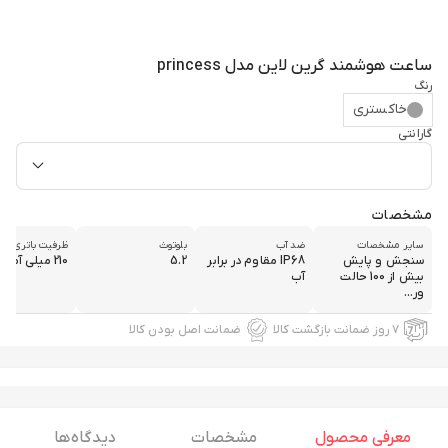
ساعت هوشمند گرین لاین مدل princess
رنگ
خاکستری
گارانتی
مشخصات
سایر مشخصات
ضد آب
بلوتوث
ظرفیت باتری
سنجش و پایش
IP68 مقاوم در برابر
5.2
210 میلی آمپر
بیش از 100 حالت
آب
ور...
۷ روز ضمانت بازگشت کالا
ضمانت اصل بودن کالا
معرفی محصول
مشخصات
دیدگاه ها