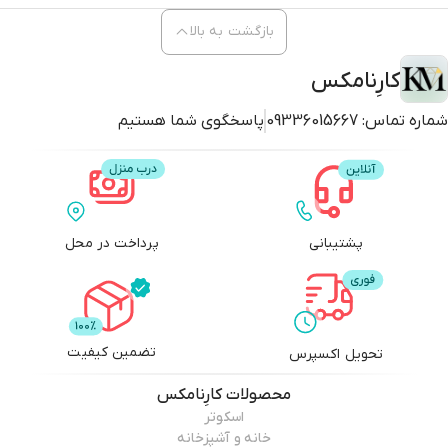
بازگشت به بالا
کارِنامکس
شماره تماس:
09336015667
پاسخگوی شما هستیم
پشتیبانی
پرداخت در محل
تضمین کیفیت
تحویل اکسپرس
محصولات
کارِنامکس
اسکوتر
خانه و آشپزخانه