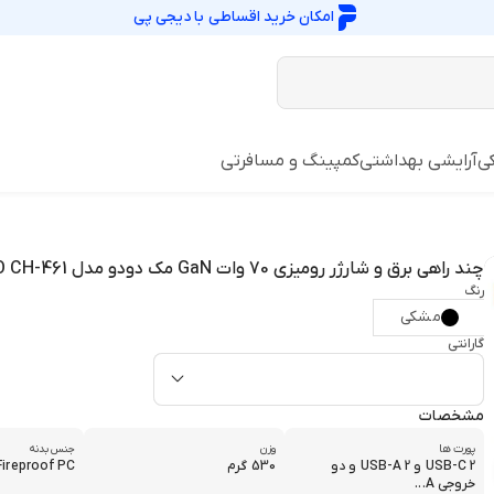
امکان خرید اقساطی با
دیجی پی
ی
آرایشی بهداشتی
کمپینگ و مسافرتی
چند راهی برق و شارژر رومیزی 70 وات GaN مک دودو مدل MCDODO CH-461
رنگ
مشکی
گارانتی
مشخصات
پورت ها
وزن
جنس بدنه
2 USB-C و 2 USB-A و دو
530 گرم
Fireproof PC
خروجی A...