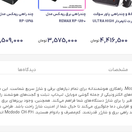
ظ و چندراهی پاور سوکت
چندراهی برق ریمکس مدل
6 پورت تایمردار ULTRA HIGH
REMAX RP-U160
RP-U195
SPEED  مدل BKL-11
,509,000
3,575,000
4,416,500
تومان
تومان
مشخصات
دیدگاه ها
 است که سرعتی بی‌نظیر را برای شارژ دستگاه‌های شما فراهم می‌کند. همچنین، وجود پریزه
 افزایش دما جلوگیری می‌کند تا خیال شما از امنیت شارژ راحت باشد. طراحی شی
استفاده 