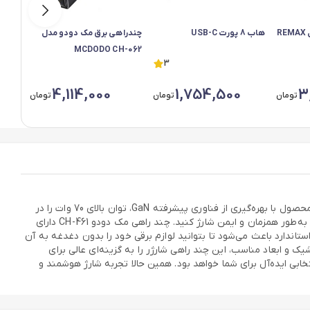
چند راهی ریمکس مدل REMAX
هاب 8 پورت USB-C
چندراهی برق مک دودو مدل
MCDODO CH-062
3
-410
4,114,000
1,754,500
3
تومان
تومان
تومان
چند راهی برق و شارژر رومیزی 70 وات GaN مک دودو مدل Mcdodo CH-461، راهکاری هوشمندانه برای تمام نیازهای برقی و شارژ سریع شماست. این محصول با بهره‌گیری از فناوری پیشرفته GaN، توان بالای 70 وات را در
قالبی جمع‌وجور و زیبا ارائه می‌دهد و به شما امکان می‌دهد انواع دستگاه‌های الکترونیکی از جمله گوشی موبایل، لپ‌تاپ، تبلت و گجت‌های هوشمند را به‌طور همزمان و ایمن شارژ کنید. چند راهی مک دودو CH-461 دارای
ای برق استاندارد باعث می‌شود تا بتوانید لوازم برقی خود را بدون دغدغه به آن
ک و ابعاد مناسب، این چند راهی شارژر را به گزینه‌ای عالی برای
روی میز کار، منزل یا سفر تبدیل کرده است. اگر به دنبال یک چند راهی برق و شارژر قدرتمند، کم‌مصرف و بادوام هستید، Mcdodo CH-461 انتخابی ایده‌آل برای شما خواهد بود. همین حالا تجربه شارژ هوشمند و