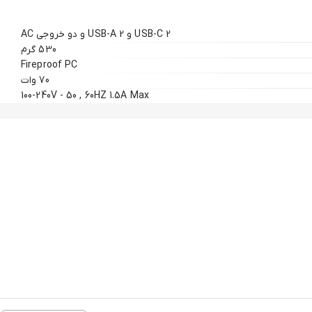
2 USB-C و 2 USB-A و دو خروجی AC
530 گرم
Fireproof PC
70 وات
100-240V - 50 , 60HZ 1.5A Max