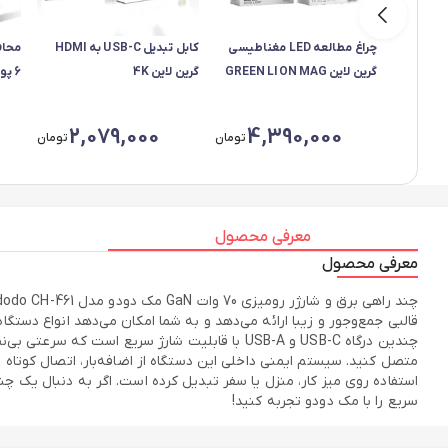
چراغ مطالعه LED مغناطیسی
کابل تبدیل USB-C به HDMI
محاف
گرین لاین GREEN LION MAG
گرین لاین 4K
LED DESK LAMP مدل GL-
SOCKET
DL3
2,079,000
4,390,000
تومان
تومان
معرفی محصول
معرفی محصول
چندین درگاه USB-C و USB-A با قابلیت شارژ سریع
متصل کنید. سیستم ایمنی داخلی این دستگاه از اضافه‌بار، اتصال کوتاه و
سریع را با مک دودو تجربه کنید!