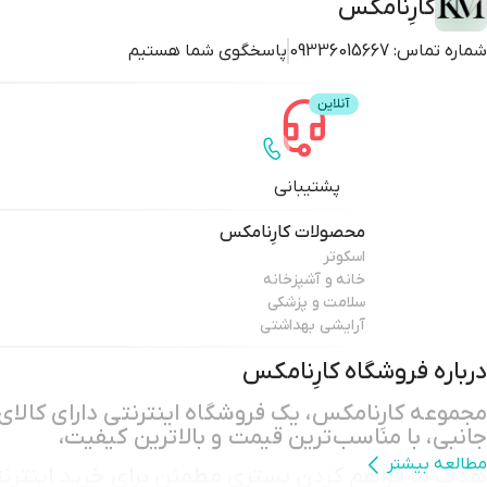
کارِنامکس
شماره تماس:
09336015667
پاسخگوی شما هستیم
پشتیبانی
محصولات
کارِنامکس
اسکوتر
خانه و آشپزخانه
سلامت و پزشکی
آرایشی بهداشتی
درباره فروشگاه
کارِنامکس
مجموعه کارِنامکس، یک فروشگاه اینترنتی دارای کالای 
جانبی، با مناسب‌ترین قیمت و بالاترین کیفیت،
مطالعه بیشتر
هدف ما فراهم کردن بستری مطمئن برای خرید اینترن