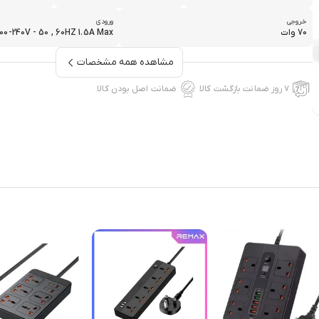
خروجی
ورودی
70 وات
100-240V - 50 , 60HZ 1.5A Max
مشاهده همه مشخصات
۷ روز ضمانت بازگشت کالا
ضمانت اصل بودن کالا