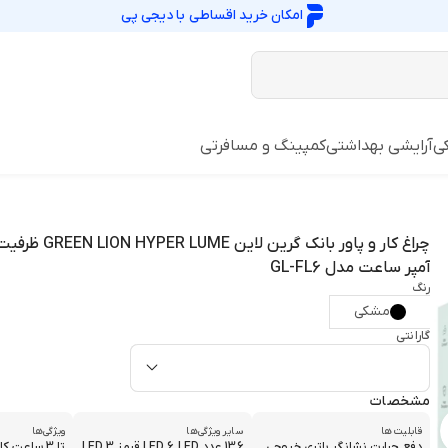
امکان خرید اقساطی با
دیجی پی
ی
آرایشی بهداشتی
کمپینگ و مسافرتی
آمپر ساعت مدل GL-FL6
رنگ
مشکی
گارانتی
مشخصات
قابلیت ها
سایر ویژگی‌ها
ویژگی‌ها
دفع حرارت نشانگر باتری خروجی
136 عدد LED 6 LED قرمز 3 LED