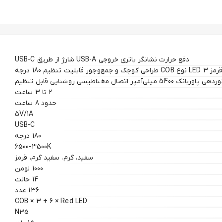
دفع حرارت نشانگر باتری خروجی USB-A شارژ از طریق USB-C
2 تا 3 ساعت
حدود 8 ساعت
5V/1A
USB-C
180 درجه
6500-3500K
سفید، گرم، سفید گرم، قرمز
1000 لومن
14 حالت
136 عدد
COB × 3 + 6 × Red LED
N35