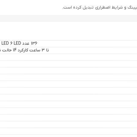
مپینگ و شرایط اضطراری تبدیل کرده است.
136 عدد LED 6 LED قرمز 3 LED نوع COB طراحی کوچک و جمع‌وجور قابلیت تنظیم 180 درجه
تا 3 ساعت کارکرد 14 حالت نوردهی پاوربانک 5400 میلی‌آمپر اتصال مغناطیسی روشنایی قابل تنظیم