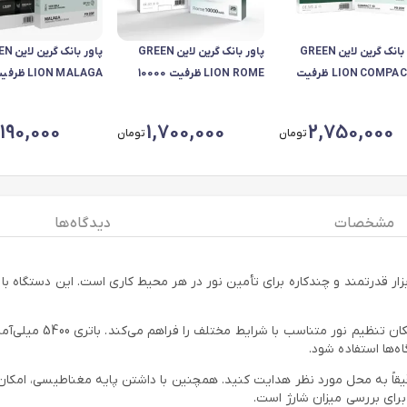
پاور بانک گرین لاین GREEN
پاور بانک گرین لاین GREEN
پاور بانک
LION COMPACT 10 ظرفیت
LION ROME ظرفیت 10000
10000 میلی آمپر مدل GL-
میلی آمپر ساعت
م
PX87
P
,190,000
1,700,000
2,750,000
تومان
تومان
مشخصات
دیدگاه ها
ی‌دهد که نور را دقیقاً به محل مورد نظر هدایت کنید. همچنین با داشتن پایه مغنا