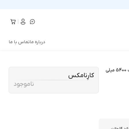
درباره ما
تماس با ما
چراغ کار و پاور بانک گرین لاین GREEN LION HYPER LUME ظرفیت 5400 میلی
کارِنامکس
ناموجود
تا 3 ساعت کارکرد 14 حالت