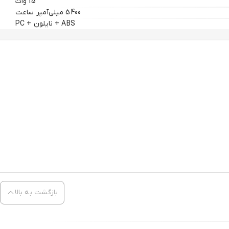
15 وات
5400 میلی‌آمپر ساعت
ABS + نایلون + PC
بازگشت به بالا