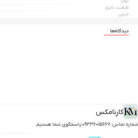
توان
ظرفیت باتری
جنس
دیدگاه‌ها
کارِنامکس
شماره تماس:
09336015667
پاسخگوی شما هستیم