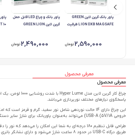
پاور بانک گرین لاین GREEN
پاور بانک و چراغ LED قابل حمل
LION DXB MAGSAFE ظرفیت
گرین لاین GREEN LION
10000 میلی آمپر مدل GL-PB92
LUMENIX ظرفیت 2000mAh×2
مدل GL-FL8
X89
2,490,000
2,590,000
تومان
تومان
معرفی محصول
معرفی محصول
پاسخگوی نیازهای مختلف نورپردازی می‌باشد.
خروجی USB-A (5V/1A) می‌تواند به‌عنوان پاوربانک برای شارژ سایر دستگاه‌ها استفاده شود.
طراحی قابل تنظیم 180 درجه‌ای به شما این امکان را م
طریق درگاه USB-C در حدود 8 ساعت شارژ می‌شود و دارای نشانگر باتری برای بررسی میزان شارژ است.