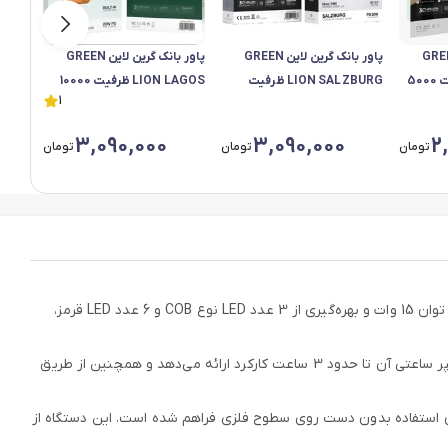
 گرین لاین GREEN
پاور بانک گرین لاین GREEN
پاور بانک گرین لاین GREEN
LION MALAGA ظرفیت 5000
LION SALZBURG ظرفیت
LION LAGOS ظرفیت 10000
1
یلی آمپر ساعت مدل GL-
10000 میلی آمپر ساعت مدل
میلی‌آمپر ساعت مدل GL-
PB60
GL-PX85
3,090,000
3,090,000
2
تومان
تومان
تومان
چراغ کار گرین لاین مدل Hyper Lume با شدت روشنایی 1000 لومن، یک ابزار قدرتمند و چندکاره برای تأمین نور در هر محیط کاری است. این دستگاه با توان 15 وات و بهره‌گیری از 3 عدد LED نوع COB و 6 عدد LED قرمز،
این چراغ دارای 14 حالت نوردهی شامل نور سفید، گرم و قرمز است که امکان تنظیم نور متناسب با شرایط مختلف را فراهم می‌کند. باتری 5400 میلی‌آمپر ساعتی آن تا حدود 3 ساعت کارکرد ارائه می‌دهد و همچنین از طریق
طیسی، امکان استفاده بدون دست روی سطوح فلزی فراهم شده است. این دستگاه از