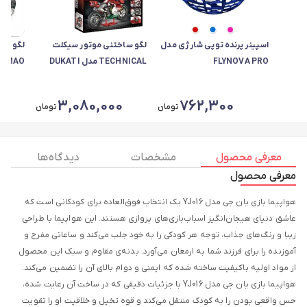
اسپینر پرنده توپی شارژی مدل
لگو ساختنی موتور سیکلت
لگو سا
FLYNOVA PRO
TECHNICAL مدل DUKATI
PANAGALE V4 مدل 005
PANIGALEY م
0
3,080,000
762,300
تومان
تومان
معرفی محصول
مشخصات
دیدگاه ها
معرفی محصول
هواپیما بازی یان جی مدل YJ016 یک انتخاب فوق‌العاده برای کودکانی است که
عاشق دنیای هیجان‌انگیز اسباب‌بازی‌های پروازی هستند. این هواپیما با طراحی
زیبا و رنگ‌های جذاب، توجه هر کودکی را به خود جلب می‌کند و ساعاتی مفرح و
آموزنده را برای فرزند شما به ارمغان می‌آورد. بدنه‌ی مقاوم و سبک این محصول
از مواد اولیه باکیفیت ساخته شده که ایمنی و دوام بالای آن را تضمین می‌کند.
هواپیما بازی یان جی مدل YJ016 با جزئیات دقیقی که در ساخت آن رعایت شده،
حس واقعی بودن را به کودک منتقل می‌کند و قوه تخیل و خلاقیت او را تقویت