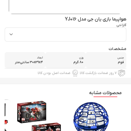
هواپیما بازی یان جی مدل YJ016
گارانتی
مشخصات
جنس
وزن
ابعاد
فوم
۸۰ گرم
۳۰x۲۹x۴ سانتی‌متر
۷ روز ضمانت بازگشت کالا
ضمانت اصل بودن کالا
محصولات مشابه