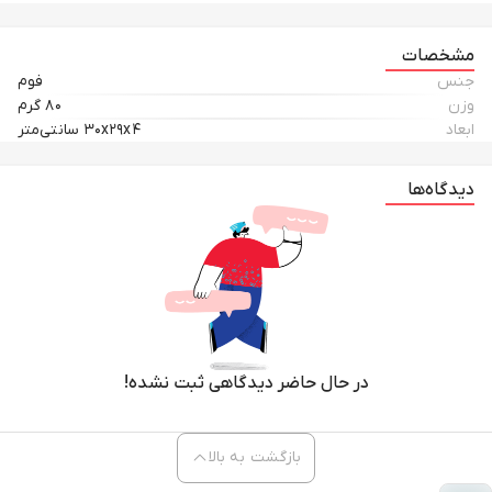
می‌نماید. این اسباب‌بازی مناسب برای کودکان بالای 3 سال بوده و به دلیل طراحی
ارگونومیک، به راحتی در دست کودک جای می‌گیرد. همچنین به دلیل ابعاد مناسب
مشخصات
و وزن کم، حمل و جابجایی آن بسیار آسان است. اگر به دنبال هدیه‌ای خاص و
جنس
فوم
جذاب برای کودک دلبندتان هستید، هواپیما بازی یان جی مدل YJ016 می‌تواند
وزن
۸۰ گرم
بهترین گزینه باشد. این محصول نه تنها سرگرم‌کننده، بلکه آموزشی نیز هست و
ابعاد
۳۰x۲۹x۴ سانتی‌متر
می‌تواند علاقه کودکان به دنیای هواپیماها و پرواز را افزایش دهد. همین حالا
این اسباب‌بازی هیجان‌انگیز را تهیه کنید و لبخند را به چهره فرزندتان هدیه
دیدگاه‌ها
دهید!
در حال حاضر دیدگاهی ثبت نشده!
بازگشت به بالا