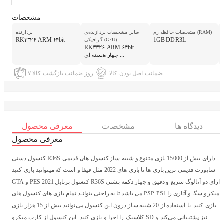
مشخصات
مشخصات حافظه رم (RAM)
سایر مشخصات پردازنده‌ی
پردازنده
RK۳۳۲۶ ARM ۶۴bit
1GB DDR3L
گرافیکی (GPU)
RK۳۳۲۶ ARM ۶۴bit
چهار هسته ای ...
ضمانت اصل بودن کالا
۷ روز ضمانت بازگشت کالا
دیدگاه ها
مشخصات
معرفی محصول
معرفی محصول
کنسول دستی R36S دارای بیش از 15000 بازی متنوع و شبیه ساز کنسول‌ های قدیمی
است که میتوانید بازی کنید ‎ساپورت قدیمی ترین بازی ها تا بازی های 2022 مثل فیفا و
GTA و PES 2021 کنسول پرتابل R36S دارای دو آنالوگ سریع و دقیق و چهار دکمه پشتی
می باشد تا به راحتی بتوانید تمام بازی‌ های کنسول‌ های PSP PS1 میکرو سگا و آتاری را
بازی کنید. با استفاده از 20 شبیه‌ ساز درون این کنسول می‌توانید بیش از 15 هزار بازی
کلاسیک را اجرا و بازی کنید. این کنسول از کارت میکرو SD نیز پشتیبانی می‌کند و