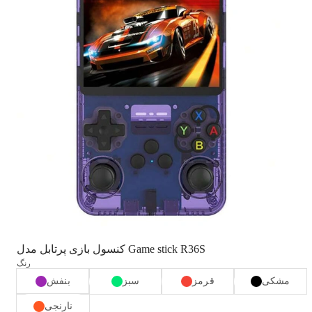
کنسول بازی پرتابل مدل Game stick R36S
رنگ
مشکی
قرمز
سبز
بنفش
نارنجی