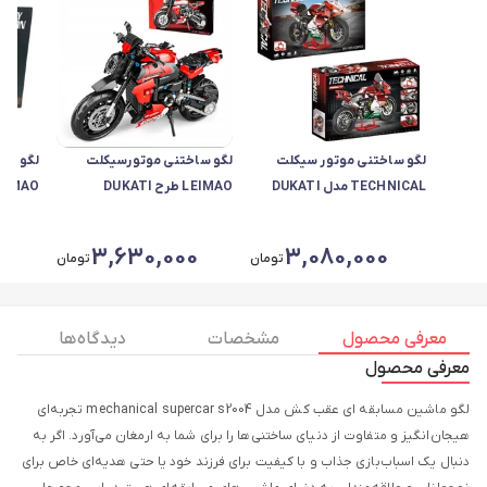
لگو ساختنی موتور سیکلت
لگو ساختنی موتورسیکلت
لگو سا
TECHNICAL مدل DUKATI
LEIMAO طرح DUKATI
PANAGALE V4 مدل 005
PANIGALEY مدل H1128
DAVIDSON مد
0
3,630,000
3,080,000
تومان
تومان
معرفی محصول
مشخصات
دیدگاه ها
معرفی محصول
لگو ماشین مسابقه ای عقب کش مدل mechanical supercar s2004 تجربه‌ای
هیجان‌انگیز و متفاوت از دنیای ساختنی‌ها را برای شما به ارمغان می‌آورد. اگر به
دنبال یک اسباب‌بازی جذاب و با کیفیت برای فرزند خود یا حتی هدیه‌ای خاص برای