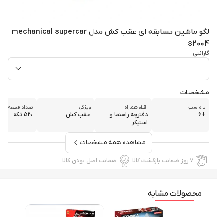
لگو ماشین مسابقه ای عقب کش مدل mechanical supercar
s2004
گارانتی
مشخصات
بازه سنی
اقلام همراه
ویژگی
تعداد قطعه
+6
دفترچه راهنما و
عقب کش
520 تکه
استیکر
مشاهده همه مشخصات
۷ روز ضمانت بازگشت کالا
ضمانت اصل بودن کالا
محصولات مشابه