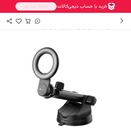
/
/
همه محصولات
جانبی گوشی
نگهدارنده (هولدر)