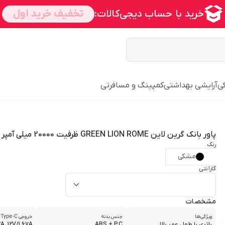
ی
آرایشی بهداشتی
کمپینگ و مسافرتی
پاور بانک گرین لاین GREEN LION ROME ظرفیت 20000 میلی آمپر ساعت
رنگ
مشکی
گارانتی
مشخصات
ویژگی‌ها
جنس بدنه
خروجی Type-C
باتری با طول عمر بالا
ABS + PC
A، 12V/1.67A