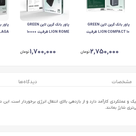
پاور بانک گرین لاین GREEN
پاور بانک گرین لاین GREEN
LION COMPACT 10 ظرفیت
LION ROME ظرفیت 10000
10000 میلی آمپر مدل GL-
میلی آمپر ساعت
PX87
PX89
1,700,000
2,750,000
تومان
تومان
مشخصات
دیدگاه ها
ری شارژ بمانند.