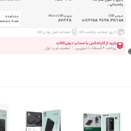
پشتیبانی...
خروجی USB
ورودی Micro USB
مشاهده
5V/2.4A
10V/2.25A، 9V/2A، 12V/1.5A
همه مشخص
۷ روز ضمانت بازگشت کالا
ضمانت اصل بودن کالا