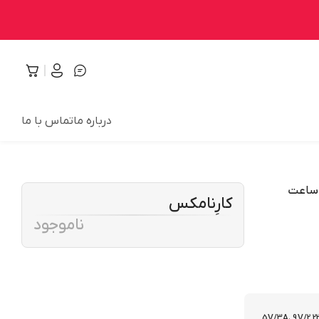
درباره ما
تماس با ما
کارِنامکس
ناموجود
5V/3A، 9V/2.22