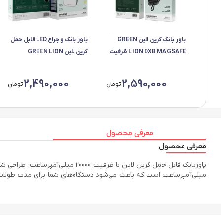
پاور بانک گرین لاین GREEN
پاور بانک و چراغ LED قابل حمل
LION DXB MAGSAFE ظرفیت
گرین لاین GREEN LION
10000 میلی آمپر مدل GL-PB92
LUMENIX ظرفیت 2000mAh×2
مدل GL-FL8
2,490,000
2,590,000
تومان
تومان
معرفی محصول
معرفی محصول
میلی‌آمپرساعت است که باعث می‌شود دستگاه‌های شما برای مدت طولانی‌ت