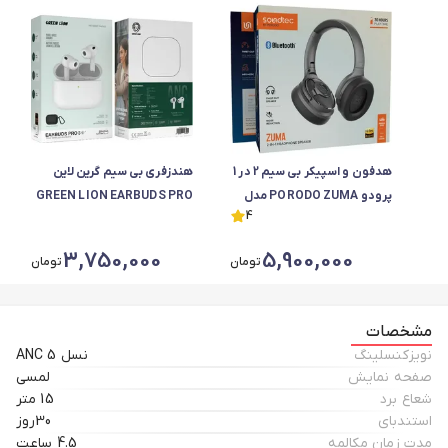
هدفون و اسپیکر بی سیم 2 در 1
هندزفری بی سیم گرین لاین
پرودو PORODO ZUMA مدل
GREEN LION EARBUDS PRO
4
PDSTHPV18
3 مدل G-PRO3
3,750,000
5,900,000
تومان
تومان
مشخصات
نویزکنسلینگ
نسل 5 ANC
صفحه نمایش
لمسی
شعاع برد
15 متر
استندبای
30روز
مدت زمان مکالمه
4.5 ساعت