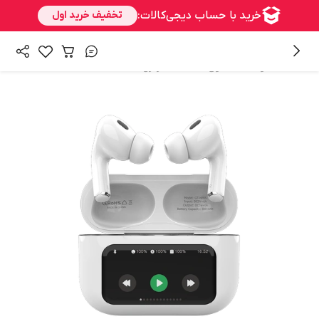
/
همه محصولات
هدفون،هدست،هندزفری