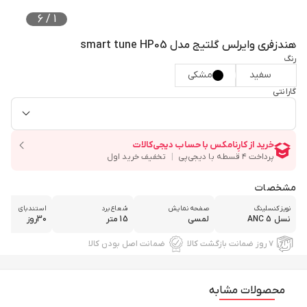
6
/
1
هندزفری وایرلس گلتیج مدل smart tune HP05
رنگ
سفید
مشکی
گارانتی
مشخصات
نویزکنسلینگ
صفحه نمایش
شعاع برد
استندبای
نسل 5 ANC
لمسی
15 متر
30روز
۷ روز ضمانت بازگشت کالا
ضمانت اصل بودن کالا
محصولات مشابه