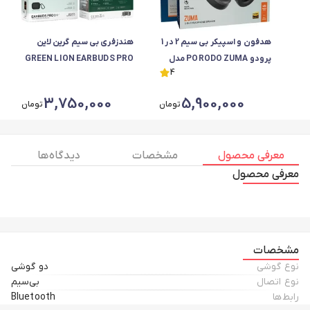
هدفون و اسپیکر بی سیم 2 در 1
هندزفری بی سیم گرین لاین
پرودو PORODO ZUMA مدل
GREEN LION EARBUDS PRO
4
PDSTHPV18
3 مدل G-PRO3
3,750,000
5,900,000
تومان
تومان
معرفی محصول
مشخصات
دیدگاه ها
معرفی محصول
مشخصات
نوع گوشی
دو گوشی
نوع اتصال
بی‌سیم
رابط‌ها
Bluetooth