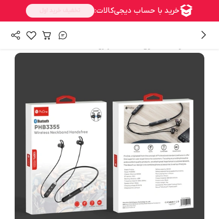
/
همه محصولات
هدفون،هدست،هندزفری