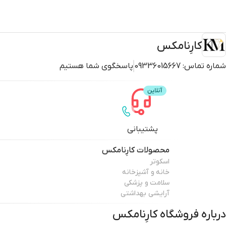
کارِنامکس
شماره تماس:
09336015667
پاسخگوی شما هستیم
پشتیبانی
محصولات
کارِنامکس
اسکوتر
خانه و آشپزخانه
سلامت و پزشکی
آرایشی بهداشتی
درباره فروشگاه
کارِنامکس