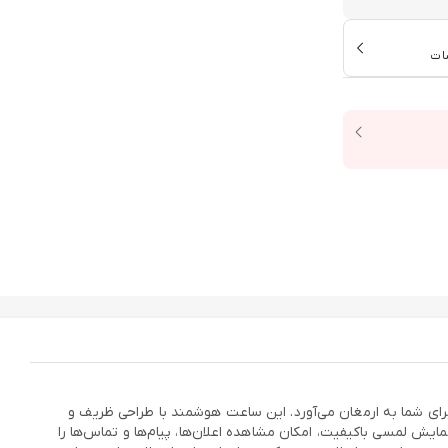
ات
 از زندگی دیجیتال را برای شما به ارمغان می‌آورد. این ساعت هوشمند با طراحی ظریف و
آقایانی است که به استایل خود اهمیت می‌دهند و به دنبال محصولی لوکس و کاربردی هستند. ساعت SW03 با صفحه نمایش لمسی باکیفیت، امکان مشاهده اعلان‌ها، پیام‌ها و تماس‌ها را