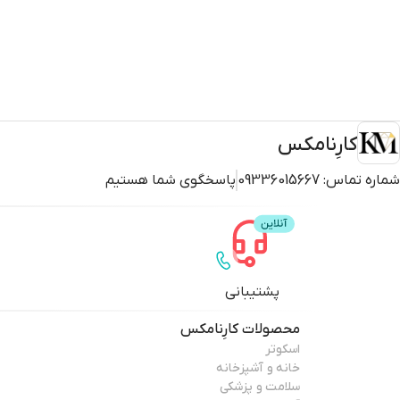
کارِنامکس
شماره تماس:
09336015667
پاسخگوی شما هستیم
پشتیبانی
محصولات
کارِنامکس
اسکوتر
خانه و آشپزخانه
سلامت و پزشکی