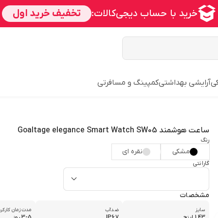
ی
آرایشی بهداشتی
کمپینگ و مسافرتی
ساعت هوشمند Goaltage elegance Smart Watch SW05
رنگ
مشکی
نقره ای
گارانتی
مشخصات
سایز
ضدآب
مدت زمان کارکرد
1.43 اینچ
IP67
3-5 روز