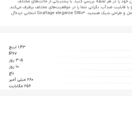
خود را در هر لحظه بررسی کنید. با پشتیبانی از حالت‌های مختلف
اسب اندام خواهد بود. باتری قدرتمند Goaltage SW03 تا چندین روز شارژدهی دارد و با قابلیت ضدآب، نگرانی شما را در موقعیت‌های مختلف برطرف می‌کند.
این ساعت با سیستم‌عامل‌های اندروید و iOS سازگاری کامل دارد و به‌راحتی از طریق بلوتوث متصل می‌شود. اگر به دنبال ساعتی هوشمند با امکانات کامل و طراحی شیک هستید، Goaltage elegance SW03 انتخابی ایده‌آل
1.43 اینچ
IP67
3-5 روز
10 روز
تاچ
280 میلی آمپر
256 مگابایت